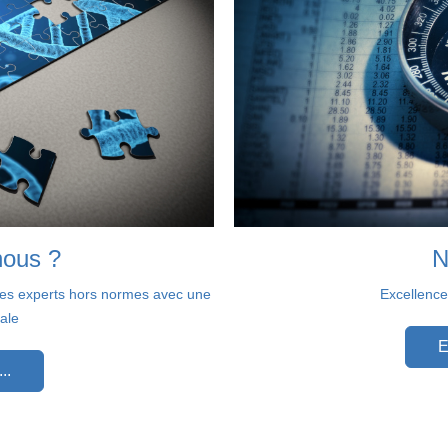
ous ?
N
 des experts hors normes avec une
Excellence,
ale
E
..