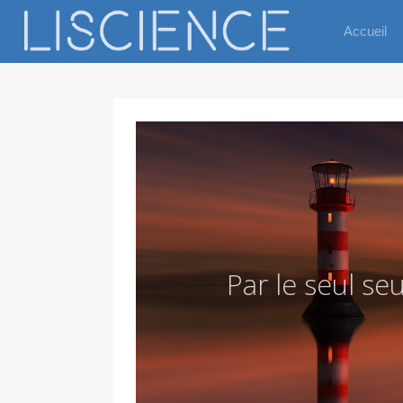
Accueil
P
a
r
l
e
s
e
u
l
s
e