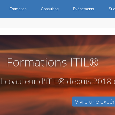
Formation
Consulting
Événements
Suc
Formations ITIL®
u
l
c
o
a
u
t
e
u
r
d
'
I
T
I
L
®
d
e
p
u
i
s
2
0
1
8
Vivre une expé