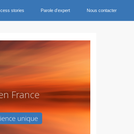
cess stories
Parole d'expert
Nous contacter
e
n
F
r
a
n
c
e
rience unique