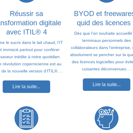
Réussir sa
BYOD et freewares
ansformation digitale
quid des licences
avec ITIL® 4
Dès que l’on souhaite accueillir
terminaux personnels des
 le sucre dans le lait chaud, l’IT
collaborateurs dans l'entreprise, i
st immiscé partout pour conférer
absolument se pencher sur la qu
saveur inédite à notre quotidien.
des licences logicielles pour évit
e révolution copernicienne est au
cuisantes déconvenues.…
 de la nouvelle version d’ITIL®.…
Lire la suite...
Lire la suite...