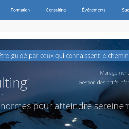
Formation
Consulting
Événements
Suc
Être guidé par ceux qui connaissent le chemin
Management d
lting
Gestion des actifs inf
n
o
r
m
e
s
p
o
u
r
a
t
t
e
i
n
d
r
e
s
e
r
e
i
n
e