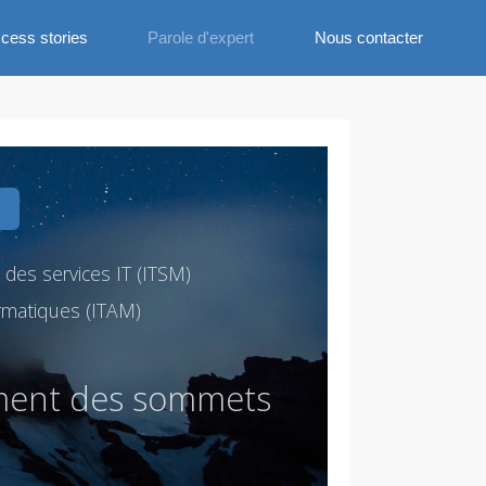
cess stories
Parole d'expert
Nous contacter
es services IT (ITSM)
ormatiques (ITAM)
m
e
n
t
d
e
s
s
o
m
m
e
t
s