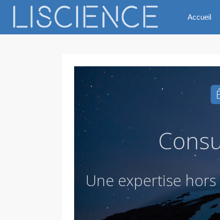
Accueil
Consu
U
n
e
e
x
p
e
r
t
i
s
e
h
o
r
s