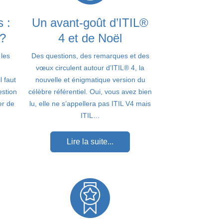
 :
Un avant-goût d’ITIL®
 ?
4 et de Noël
 les
Des questions, des remarques et des
vœux circulent autour d’ITIL® 4, la
l faut
nouvelle et énigmatique version du
estion
célèbre référentiel. Oui, vous avez bien
er de
lu, elle ne s’appellera pas ITIL V4 mais
ITIL…
Lire la suite...