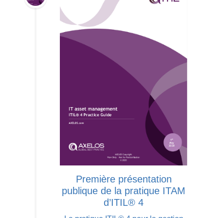
Première présentation
publique de la pratique ITAM
d’ITIL® 4