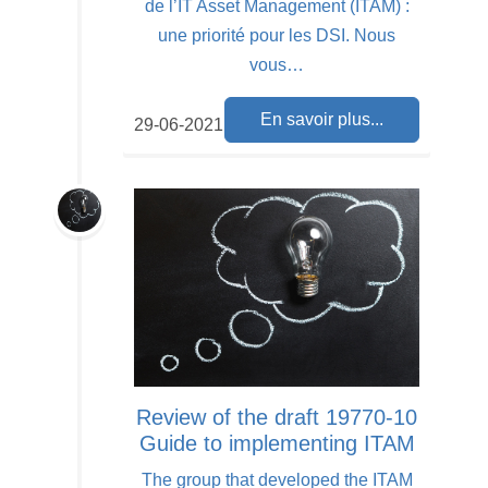
de l’IT Asset Management (ITAM) :
une priorité pour les DSI. Nous
vous…
En savoir plus...
29-06-2021
Review of the draft 19770-10
Guide to implementing ITAM
The group that developed the ITAM