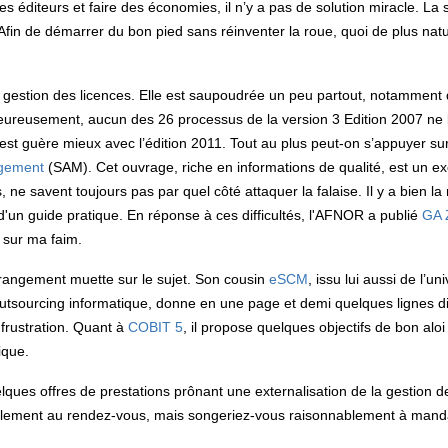
 éditeurs et faire des économies, il n’y a pas de solution miracle. La s
Afin de démarrer du bon pied sans réinventer la roue, quoi de plus nat
 gestion des licences. Elle est saupoudrée un peu partout, notamment 
ureusement, aucun des 26 processus de la version 3 Edition 2007 ne l
n’est guère mieux avec l’édition 2011. Tout au plus peut-on s’appuyer su
agement
(SAM). Cet ouvrage, riche en informations de qualité, est un exc
s, ne savent toujours pas par quel côté attaquer la falaise. Il y a bien 
n d'un guide pratique. En réponse à ces difficultés, l'AFNOR a publié
GA 
 sur ma faim.
trangement muette sur le sujet. Son cousin
eSCM
, issu lui aussi de l’un
outsourcing informatique, donne en une page et demi quelques lignes d
frustration. Quant à
COBIT 5
, il propose quelques objectifs de bon aloi
ique.
elques offres de prestations prônant une externalisation de la gestion
obablement au rendez-vous, mais songeriez-vous raisonnablement à manda