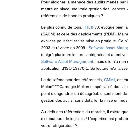
Pour éloigner la menace des audits menés par les
mettre en place une vraie gestion des licences. 
référentiels de bonnes pratiques ?
Le plus connu de tous,
ITIL®
v3, évoque bien la
(SACM) et celle des déploiements (RDM). Malhe
explicite pour faciliter sa mise en pratique. Ce 
2003 et révisée en 2009 :
Software Asset Man
malgré plusieurs lectures intégrales et attentive
Software Asset Management
, mais elle n'a rie
application d'ISO 19770-1. Sa lecture m'a laissé
La deuxième star des référentiels,
CMMI
, est é
Melon"""""Carnegie Mellon et spécialisé dans l’
point d’engendrer un désagréable sentiment de 
gestion des actifs, sans détailler la mise en mus
Au-delà des référentiels du marché, il existe qu
distributeurs de logiciels ! L’expertise est pr
votre réfrigérateur ?