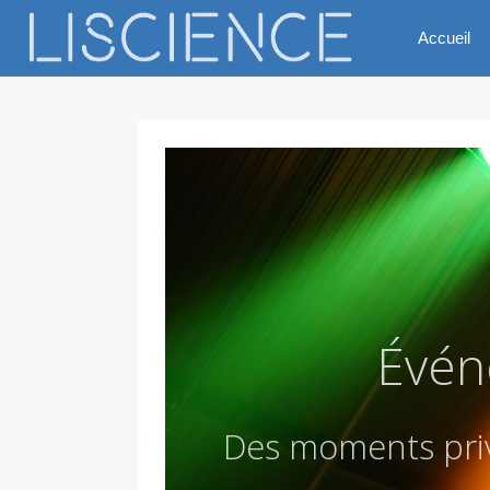
Accueil
Évén
D
e
s
m
o
m
e
n
t
s
p
r
i