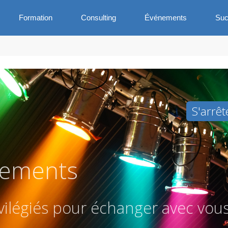
Formation
Consulting
Événements
Suc
S'arrêt
ements
v
i
l
é
g
i
é
s
p
o
u
r
é
c
h
a
n
g
e
r
a
v
e
c
v
o
u