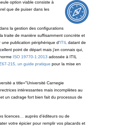
eule option viable consiste à
urel que de puiser dans les
dans la gestion des configurations
a traite de manière suffisamment concrète et
r une publication périphérique d’
ITIL
datant de
ellent point de départ mais j’en connais qui,
la norme
ISO 19770-1:2013
adossée à ITIL
Z67-215, un guide pratique
pour la mise en
iversité a title="Université Carnegie
irectrices intéressantes mais incomplètes au
 et un cadrage fort bien fait du processus de
 des licences… auprès d’éditeurs ou de
ter votre épicier pour remplir vos placards et